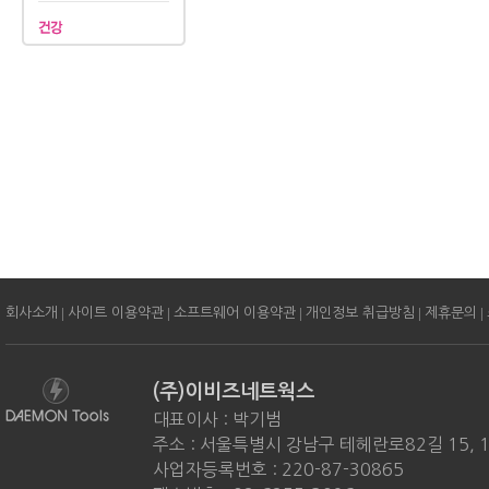
|
|
|
|
|
회사소개
사이트 이용약관
소프트웨어 이용약관
개인정보 취급방침
제휴문의
(주)이비즈네트웍스
대표이사 : 박기범
주소 : 서울특별시 강남구 테헤란로82길 15, 
사업자등록번호 : 220-87-30865