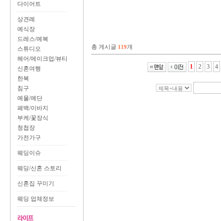
다이어트
상견례
예식장
드레스/예복
총 게시글
개
119
스튜디오
헤어/메이크업/뷰티
1
2
3
4
신혼여행
한복
침구
예물/예단
폐백/이바지
부케/꽃장식
청첩장
가전가구
웨딩이슈
웨딩/신혼 스토리
신혼집 꾸미기
웨딩 업체정보