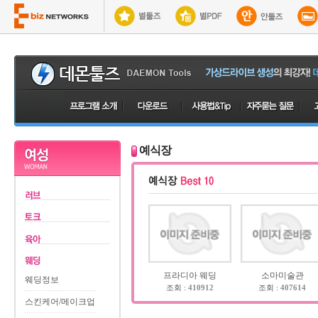
예식장
프라디아 웨딩
소마미술관
웨딩정보
조회 :
410912
조회 :
407614
스킨케어/메이크업