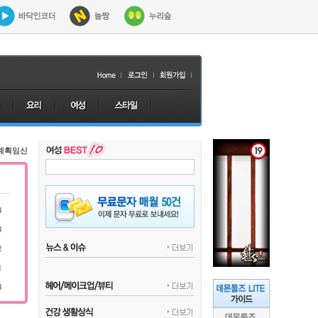
계획임신
4
4
2
1
4