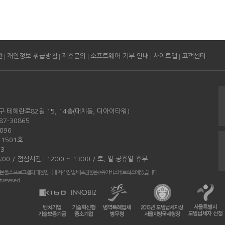
|
|
|
|
|
관
개인정보 취급방침
제휴문의
소프트웨어 기부 안내
사이트맵
고객센터
구 테헤란로82길 15, 14층(대치동, 디아이타워)
87-30865
096
11501호
3
:00 / 점심시간 : 12:00 ~ 13:00 / 토, 일 공휴일 휴무
몬툴즈 프로그램의 대한민국내 저작권 및 배포권한은 (주)이비즈네트웍스에 있습니다.
s reserved.