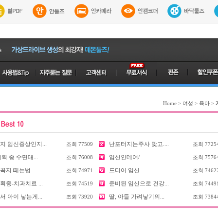
Home
>
여성
>
육아
>
지 임신증상인지...
난포터지는주사 맞고....
조회
77509
조회
7725
획 중 수면대...
임신인데여/
조회
76008
조회
7576
꼭지 떼는법
드디어 임신
조회
74971
조회
7462
중-치과치료 ...
준비된 임신으로 건강...
조회
74519
조회
7449
 아이 낳는게...
딸, 아들 가려낳기의...
조회
73920
조회
7384