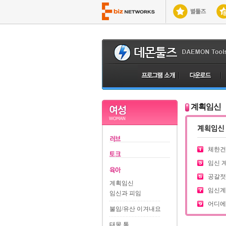
계획임신
체한건
임신 계
공갈젓
계획임신
임신계획
임신과 피임
어디에서
불임/유산 이겨내요
태몽 톡