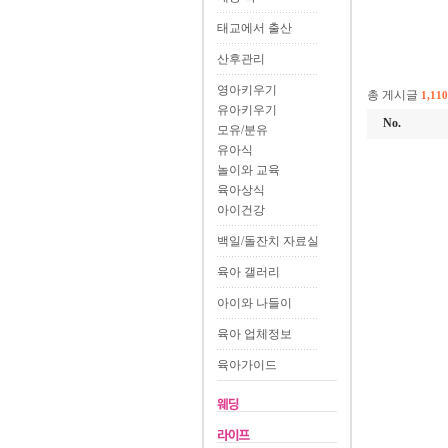
태교에서 출산
산후관리
영아키우기
총 게시글
1,110
유아키우기
No.
모유/분유
유아식
놀이와 교육
육아상식
아이건강
백일/돌잔치 자료실
육아 갤러리
아이와 나들이
육아 업체정보
육아가이드