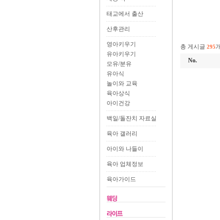
태교에서 출산
산후관리
영아키우기
총 게시글
295
유아키우기
No.
모유/분유
유아식
놀이와 교육
육아상식
아이건강
백일/돌잔치 자료실
육아 갤러리
아이와 나들이
육아 업체정보
육아가이드