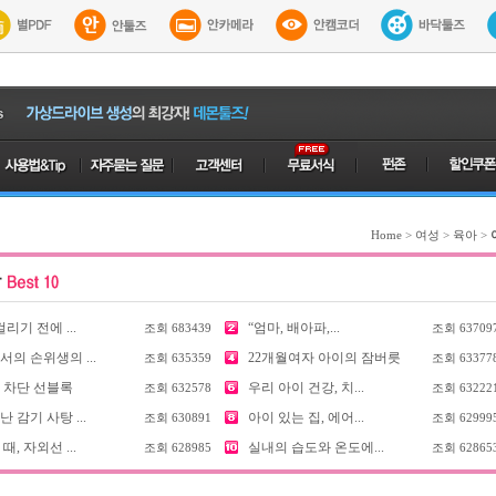
Home
>
여성
>
육아
>
걸리기 전에 ...
“엄마, 배아파,...
조회
683439
조회
63709
의 손위생의 ...
22개월여자 아이의 잠버릇
조회
635359
조회
63377
 차단 선블록
우리 아이 건강, 치...
조회
632578
조회
63222
 감기 사탕 ...
아이 있는 집, 에어...
조회
630891
조회
62999
때, 자외선 ...
실내의 습도와 온도에...
조회
628985
조회
62865