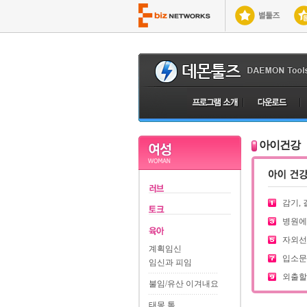
아이건강
감기, 
병원에서
자외선
계획임신
입소문난
임신과 피임
외출할 
불임/유산 이겨내요
태몽 톡