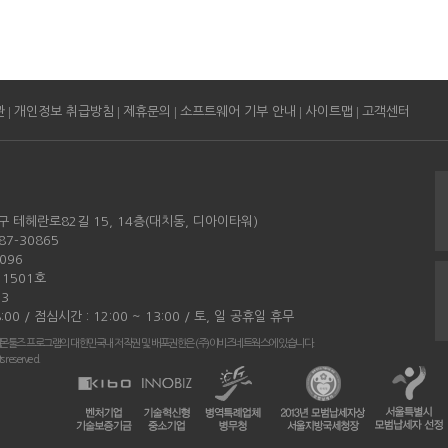
|
|
|
|
|
관
개인정보 취급방침
제휴문의
소프트웨어 기부 안내
사이트맵
고객센터
구 테헤란로82길 15, 14층(대치동, 디아이타워)
87-30865
096
11501호
3
:00 / 점심시간 : 12:00 ~ 13:00 / 토, 일 공휴일 휴무
몬툴즈 프로그램의 대한민국내 저작권 및 배포권한은 (주)이비즈네트웍스에 있습니다.
s reserved.