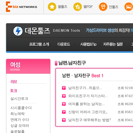
남편.남자친구
남자친구가...처음으...
조회
9218
와이프친구가 자기스타...
조회
8742
실시간토크
여자를 밝히는 남자는...
조회
8620
시시콜콜수다
신랑이 어려서 그런가요,,
조회
8582
희노애락
연예가 수다
남자친구 애무해주는 방법?
조회
8561
싱글 모여라
솔로탈출