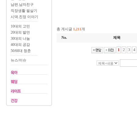
남편.남자친구
직장생활 필살기
시댁.친정 이야기
10대의 고민
총 게시글
개
1,211
20대의 발언
No.
제목
30대의 나눔
40대의 공감
1
2
3
4
50/60대 청춘
뉴스/이슈