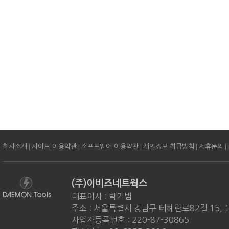
|
|
|
|
|
회사소개
사이트 이용약관
소프트웨어 이용약관
개인정보 취급방침
제휴문의
(주)이비즈네트웍스
대표이사 : 박기범
주소 : 서울특별시 강남구 테헤란로82길 15, 
사업자등록번호 : 220-87-30865