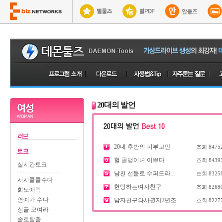
20대의 발언
20대 후반의 피부고민
조회
8475
헐 골뱅이녀 이쁘다
조회
8439
실시간토크
남친 선물로 수퍼드라...
조회
8325
시시콜콜수다
헌팅하는여자친구
조회
8268
희노애락
연예가 수다
남자친구와사귄지2년조...
조회
8227
싱글 모여라
솔로탈출