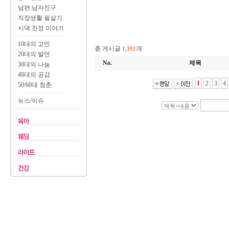
남편.남자친구
직장생활 필살기
시댁.친정 이야기
10대의 고민
총 게시글
개
1,392
20대의 발언
No.
제목
30대의 나눔
40대의 공감
1
2
3
4
50/60대 청춘
뉴스/이슈