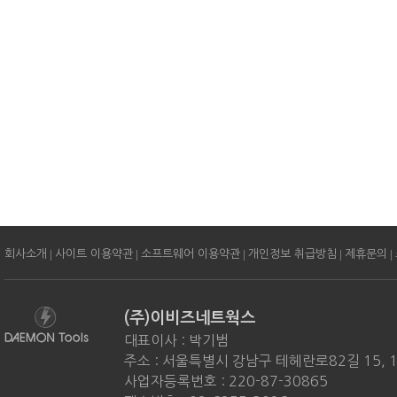
|
|
|
|
|
회사소개
사이트 이용약관
소프트웨어 이용약관
개인정보 취급방침
제휴문의
(주)이비즈네트웍스
대표이사 : 박기범
주소 : 서울특별시 강남구 테헤란로82길 15, 
사업자등록번호 : 220-87-30865