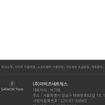
|
|
|
|
|
회사소개
사이트 이용약관
소프트웨어 이용약관
개인정보 취급방침
제휴문의
(주)이비즈네트웍스
대표이사 : 박기범
주소 : 서울특별시 강남구 테헤란로82길 15, 
사업자등록번호 : 220-87-30865